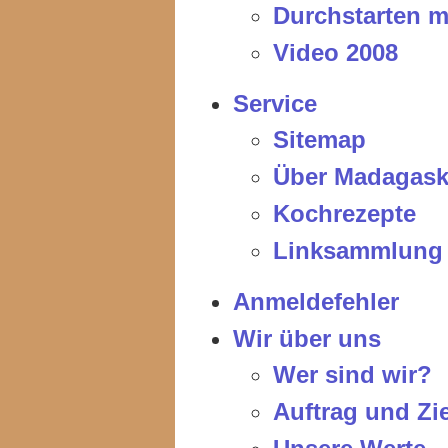
Durchstarten 
Video 2008
Service
Sitemap
Über Madagask
Kochrezepte
Linksammlung
Anmeldefehler
Wir über uns
Wer sind wir?
Auftrag und Zi