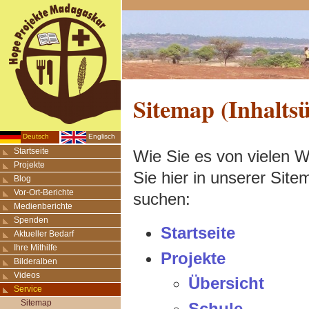
Sitemap (Inhaltsü
Deutsch
Englisch
Startseite
Wie Sie es von vielen W
Projekte
Sie hier in unserer Site
Blog
Vor-Ort-Berichte
suchen:
Medienberichte
Spenden
Startseite
Aktueller Bedarf
Ihre Mithilfe
Projekte
Bilderalben
Videos
Übersicht
Service
Sitemap
Schule