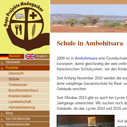
Schule in Ambohitsara
Deutsch
Englisch
2009 ist in
Ambohitsara
eine Grundschule 
Startseite
konzipiert, damit gleichzeitig der weit ve
Projekte
französischen Schulsystem, um den Kinde
Übersicht
Seit Anfang November 2010 werden die erst
Schule
(eine vierjährige Gesamtschule für Real- u
Trinkwasser
Gebäude errichtet.
Buschkrankenhaus
Krankenstation
Seit Oktober 2013 gibt es auch ein Lycée 
Landwirtschaft
Jahrgänge unterrichtet. Wir suchen noch dr
Alphabetisierung
Gebäude, da das Lycée 2014 und 2015 um z
Blog
Vor-Ort-Berichte
Auf d
Medienberichte
ermög