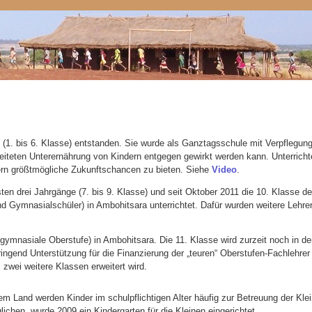
(1. bis 6. Klasse) entstanden. Sie wurde als Ganztagsschule mit Verpflegung
rbreiteten Unterernährung von Kindern entgegen gewirkt werden kann. Unterrich
rn größtmögliche Zukunftschancen zu bieten. Siehe
Video
.
en drei Jahrgänge (7. bis 9. Klasse) und seit Oktober 2011 die 10. Klasse d
nd Gymnasialschüler) in Ambohitsara unterrichtet. Dafür wurden weitere Lehrer
(gymnasiale Oberstufe) in Ambohitsara. Die 11. Klasse wird zurzeit noch in 
ingend Unterstützung für die Finanzierung der „teuren“ Oberstufen-Fachlehrer
wei weitere Klassen erweitert wird.
em Land werden Kinder im schulpflichtigen Alter häufig zur Betreuung der Kl
lichen, wurde 2009 ein Kindergarten für die Kleinen eingerichtet.