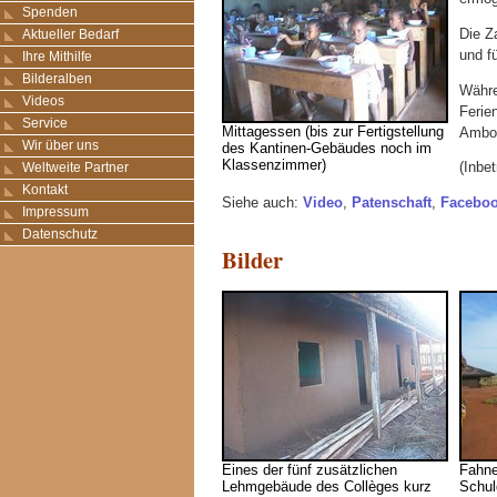
Spenden
Die Z
Aktueller Bedarf
und f
Ihre Mithilfe
Bilderalben
Währe
Videos
Ferie
Service
Mittagessen (bis zur Fertigstellung
Amboh
Wir über uns
des Kantinen-Gebäudes noch im
Klassenzimmer)
(Inbe
Weltweite Partner
Kontakt
Siehe auch:
Video
,
Patenschaft
,
Facebo
Impressum
Datenschutz
Bilder
Eines der fünf zusätzlichen
Fahne
Lehmgebäude des Collèges kurz
Schul